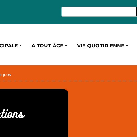
CIPALE
A TOUT ÂGE
VIE QUOTIDIENNE
niques
ntions