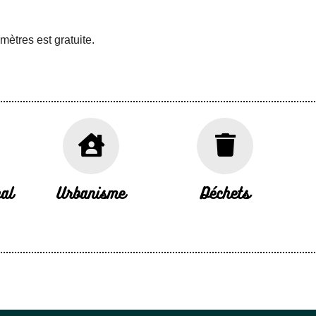
€
ètres est gratuite.
al
Urbanisme
Déchets