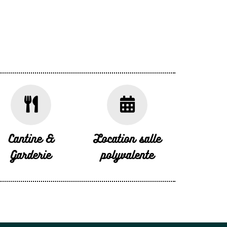
Cantine &
Location salle
Garderie
polyvalente