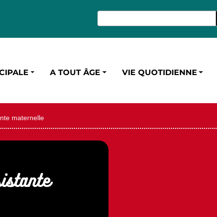
CIPALE
A TOUT ÂGE
VIE QUOTIDIENNE
nte maternelle
istante