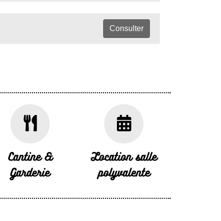
Consulter
Cantine &
Location salle
Garderie
polyvalente