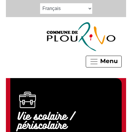
Menu
Vie scolaire /
périscolaire